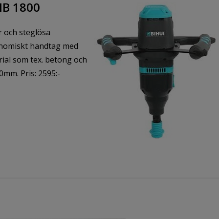
B 1800
r och steglösa
onomiskt handtag med
rial som tex. betong och
0mm. Pris: 2595:-