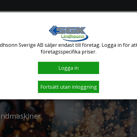
PRODUKTER
KO
dhsonn Sverige AB säljer endast till företag. Logga in för at
företagsspecifika priser.
Logga in
Fortsätt utan inloggning
Handmaskiner