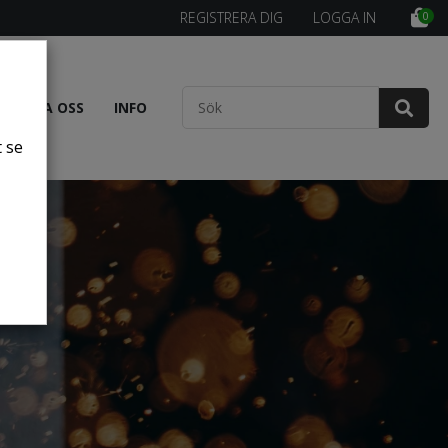
REGISTRERA DIG
LOGGA IN
0
NTAKTA OSS
INFO
t se