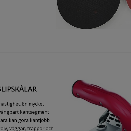
SLIPSKÅLAR
hastighet. En mycket
vängbart kantsegment
 bara kan göra kantjobb
golv, väggar, trappor och