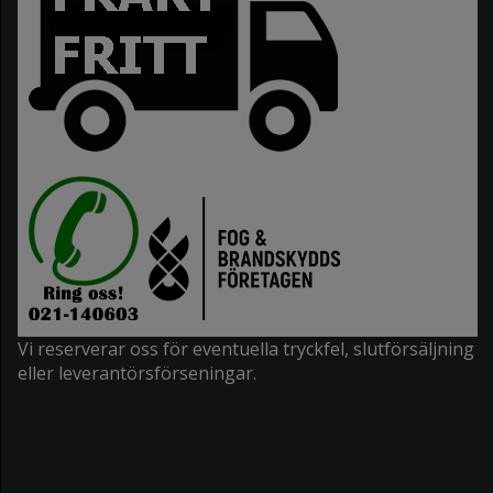
Vi reserverar oss för eventuella tryckfel, slutförsäljning
eller leverantörsförseningar.