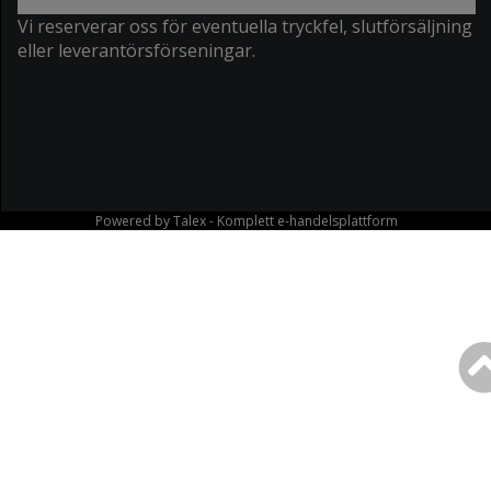
Vi reserverar oss för eventuella tryckfel, slutförsäljning
eller leverantörsförseningar.
Powered by
Talex
- Komplett
e-handelsplattform