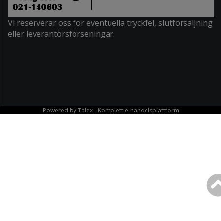
Vi reserverar oss för eventuella tryckfel, slutförsäljning
eller leverantörsförseningar.
Powered by
Talex
- Komplett
e-handelsplattform