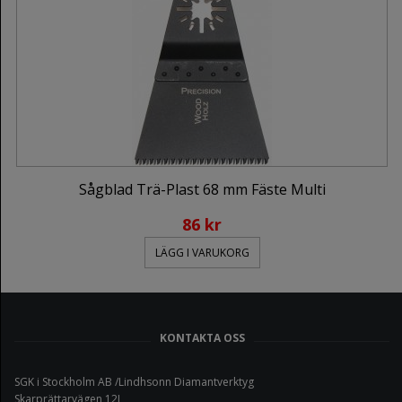
Sågblad Trä-Plast 68 mm Fäste Multi
86 kr
LÄGG I VARUKORG
KONTAKTA OSS
SGK i Stockholm AB /Lindhsonn Diamantverktyg
Skarprättarvägen 12L